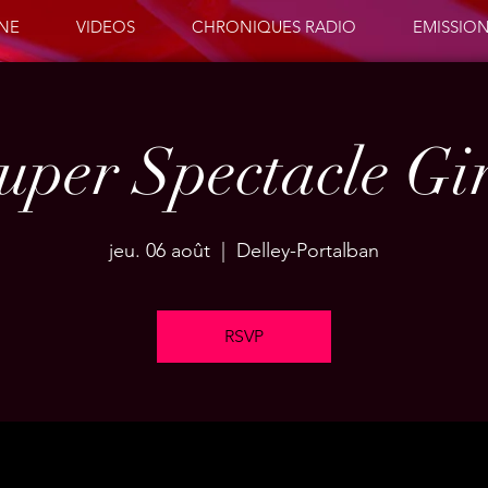
ENE
VIDEOS
CHRONIQUES RADIO
EMISSIO
uper Spectacle Gi
jeu. 06 août
  |  
Delley-Portalban
RSVP