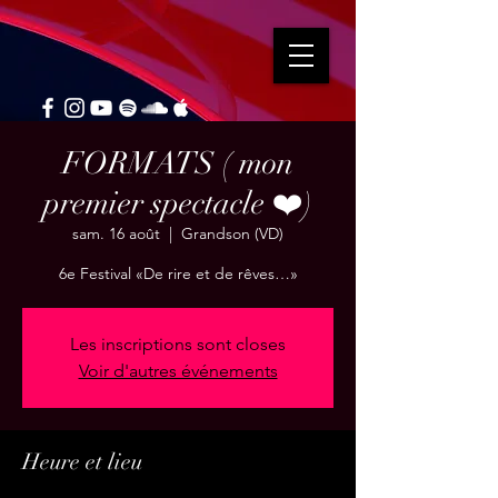
FORMATS ( mon
premier spectacle ❤️)
sam. 16 août
  |  
Grandson (VD)
6e Festival «De rire et de rêves…»
Les inscriptions sont closes
Voir d'autres événements
Heure et lieu