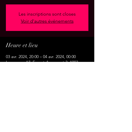
Les inscriptions sont closes
Voir d'autres événements
Heure et lieu
03 avr. 2024, 20:00 – 04 avr. 2024, 00:00
Lausanne, All. Ernest-Ansermet 3, 1003
Lausanne, Suisse
Partager cet événement