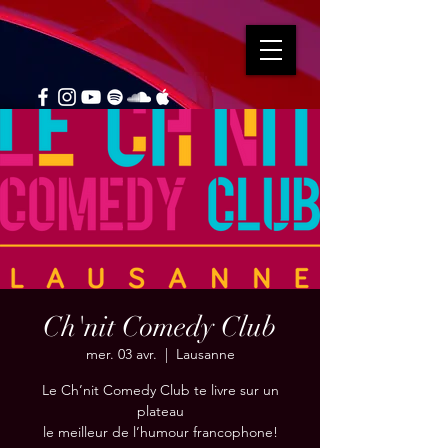
Ch'nit Comedy Club
mer. 03 avr.
  |  
Lausanne
Le Ch’nit Comedy Club te livre sur un
plateau
le meilleur de l’humour francophone!