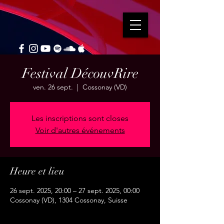
Festival DécouvRire
ven. 26 sept.
  |  
Cossonay (VD)
Les inscriptions sont closes
Voir d'autres événements
Heure et lieu
26 sept. 2025, 20:00 – 27 sept. 2025, 00:00
Cossonay (VD), 1304 Cossonay, Suisse