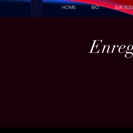
HOME
BIO
SUR SC
Enreg