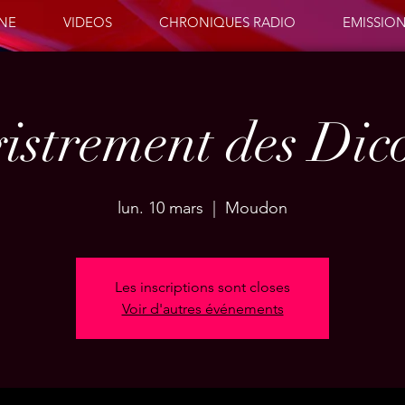
ENE
VIDEOS
CHRONIQUES RADIO
EMISSIO
istrement des Dic
lun. 10 mars
  |  
Moudon
Les inscriptions sont closes
Voir d'autres événements